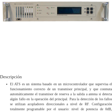
para
TV
Telepronters
Productos
ANTITRANSIENTES
SISTEMA
DE
CONMUTACIÓN
AUTOMÁTICO
-
ATS
Descripción
El ATS es un sistema basado en un microcontrolador que supervisa el
funcionamiento correcto de un transmisor principal, y que conmuta
automáticamente el transmisor de reserva a la salida a antena si detecta
algún fallo en la operación del principal. Para la detección de los fallos
se utilizan acopladores direccionales a nivel de RF. Configuración
totalmente programable por el usuario: nivel de potencia de 0dB,