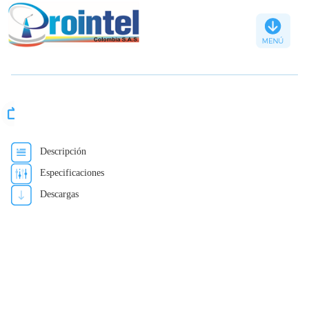
Televisión
Transmisores
Descripción
TV
Especificaciones
Microondas
Descargas
Remisores
TV
Digital
Accesorios
para
TV
digital
Accesorios