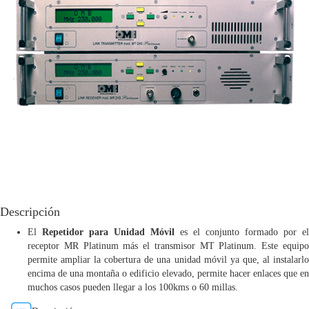
Productos
-
Radiodifusión
MR
PLATINUM
MRI
20
DIG
MRI
20
DIG
Descripción
+
El
Repetidor para Unidad Móvil
es el conjunto formado por el
TH
receptor MR Platinum más el transmisor MT Platinum. Este equipo
REPETIDOR
permite ampliar la cobertura de una unidad móvil ya que, al instalarlo
PARA
encima de una montaña o edificio elevado, permite hacer enlaces que en
UNIDAD
muchos casos pueden llegar a los 100kms o 60 millas.
MÓVIL