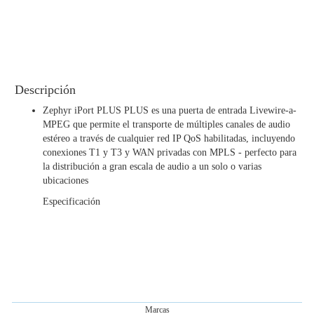
audio
y
control
de
enrutamiento
Sistemas
Descripción
teléfonicos
de
Zephyr iPort PLUS PLUS es una puerta de entrada Livewire-a-
difusion
MPEG que permite el transporte de múltiples canales de audio
estéreo a través de cualquier red IP QoS habilitadas, incluyendo
Software
conexiones T1 y T3 y WAN privadas con MPLS - perfecto para
Approved
la distribución a gran escala de audio a un solo o varias
Ethernet
ubicaciones
Switches
Especificación
Consolas
Axia
Productos
-
Marcas