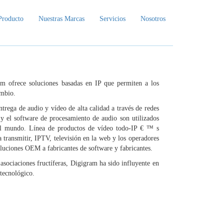
Producto
Nuestras Marcas
Servicios
Nosotros
am ofrece soluciones basadas en IP que permiten a los
ambio.
rega de audio y vídeo de alta calidad a través de redes
 y el software de procesamiento de audio son utilizados
o el mundo. Línea de productos de vídeo todo-IP € ™ s
 transmitir, IPTV, televisión en la web y los operadores
luciones OEM a fabricantes de software y fabricantes.
 asociaciones fructíferas, Digigram ha sido influyente en
 tecnológico.