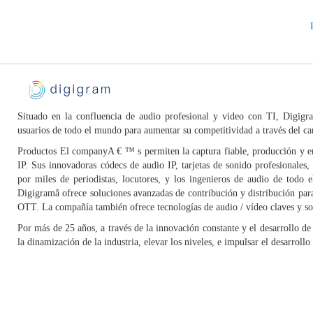
Situado en la confluencia de audio profesional y video con TI, Digigr
usuarios de todo el mundo para aumentar su competitividad a través del c
Productos El companyA € ™ s permiten la captura fiable, producción y ent
IP. Sus innovadoras códecs de audio IP, tarjetas de sonido profesionales,
por miles de periodistas, locutores, y los ingenieros de audio de tod
Digigramâ ofrece soluciones avanzadas de contribución y distribución para
OTT. La compañía también ofrece tecnologías de audio / vídeo claves y so
Por más de 25 años, a través de la innovación constante y el desarrollo de
la dinamización de la industria, elevar los niveles, e impulsar el desarrollo