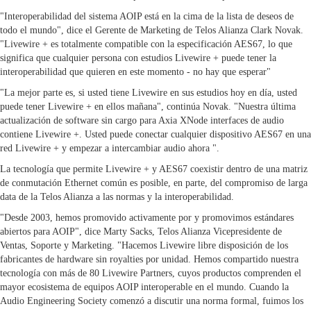
"Interoperabilidad del sistema AOIP está en la cima de la lista de deseos de
todo el mundo", dice el Gerente de Marketing de Telos Alianza Clark Novak.
"Livewire + es totalmente compatible con la especificación AES67, lo que
significa que cualquier persona con estudios Livewire + puede tener la
interoperabilidad que quieren en este momento - no hay que esperar"
"La mejor parte es, si usted tiene Livewire en sus estudios hoy en día, usted
puede tener Livewire + en ellos mañana", continúa Novak. "Nuestra última
actualización de software sin cargo para Axia XNode interfaces de audio
contiene Livewire +. Usted puede conectar cualquier dispositivo AES67 en una
red Livewire + y empezar a intercambiar audio ahora ".
La tecnología que permite Livewire + y AES67 coexistir dentro de una matriz
de conmutación Ethernet común es posible, en parte, del compromiso de larga
data de la Telos Alianza a las normas y la interoperabilidad.
"Desde 2003, hemos promovido activamente por y promovimos estándares
abiertos para AOIP", dice Marty Sacks, Telos Alianza Vicepresidente de
Ventas, Soporte y Marketing. "Hacemos Livewire libre disposición de los
fabricantes de hardware sin royalties por unidad. Hemos compartido nuestra
tecnología con más de 80 Livewire Partners, cuyos productos comprenden el
mayor ecosistema de equipos AOIP interoperable en el mundo. Cuando la
Audio Engineering Society comenzó a discutir una norma formal, fuimos los