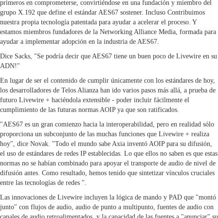
primeros en comprometerse, convirtiéndose en una fundación y miembro del
grupo X.192 que define el estándar AES67 sostener. Incluso Contribuimos
nuestra propia tecnología patentada para ayudar a acelerar el proceso. Y
estamos miembros fundadores de la Networking Alliance Media, formada para
ayudar a implementar adopción en la industria de AES67.
Dice Sacks, "Se podría decir que AES67 tiene un buen poco de Livewire en su
ADN!"
En lugar de ser el contenido de cumplir únicamente con los estándares de hoy,
los desarrolladores de Telos Alianza han ido varios pasos más allá, a prueba de
futuro Livewire + haciéndola extensible - poder incluir fácilmente el
cumplimiento de las futuras normas AOIP ya que son ratificados.
"AES67 es un gran comienzo hacia la interoperabilidad, pero en realidad sólo
proporciona un subconjunto de las muchas funciones que Livewire + realiza
hoy", dice Novak. "Todo el mundo sabe Axia inventó AOIP para su difusión,
el uso de estándares de redes IP establecidas. Lo que ellos no saben es que estas
normas no se habían combinado para apoyar el transporte de audio de nivel de
difusión antes. Como resultado, hemos tenido que sintetizar vínculos cruciales
entre las tecnologías de redes ".
Las innovaciones de Livewire incluyen la lógica de mando y PAD que "montó
junto" con flujos de audio, audio de punto a multipunto, fuentes de audio con
canales de audio retroalimentados, y la capacidad de las fuentes a "anunciar" su